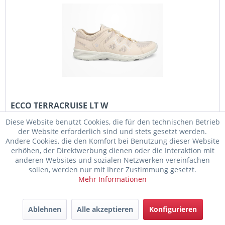
ECCO TERRACRUISE LT W
Diese Website benutzt Cookies, die für den technischen Betrieb
Der ECCO Terracruise LT 825773-59113 ist ein vielseitiger
der Website erforderlich sind und stets gesetzt werden.
Damen-Outdoor-Sneaker, der durch sein leichtes und
Andere Cookies, die den Komfort bei Benutzung dieser Website
flexibles Design überzeugt. Das Obermaterial aus
erhöhen, der Direktwerbung dienen oder die Interaktion mit
atmungsaktivem Mesh und Synthetik sorgt für ein
anderen Websites und sozialen Netzwerken vereinfachen
angenehmes Fußklima und...
sollen, werden nur mit Ihrer Zustimmung gesetzt.
129,95 € *
Mehr Informationen
Merken
Ablehnen
Alle akzeptieren
Konfigurieren