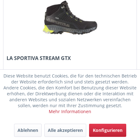
LA SPORTIVA STREAM GTX
Der La Sportiva Stream GTX ZFHS026G00E05 ist ein
Diese Website benutzt Cookies, die für den technischen Betrieb
moderner Herren Wanderschuh, der Leichtigkeit, Stabilität
der Website erforderlich sind und stets gesetzt werden.
und Wetterschutz optimal kombiniert. Das Mid-Cut-Design
Andere Cookies, die den Komfort bei Benutzung dieser Website
bietet eine ausgewogene Mischung aus Bewegungsfreiheit
erhöhen, der Direktwerbung dienen oder die Interaktion mit
und...
anderen Websites und sozialen Netzwerken vereinfachen
229,95 € *
sollen, werden nur mit Ihrer Zustimmung gesetzt.
Mehr Informationen
Merken
Ablehnen
Alle akzeptieren
Konfigurieren