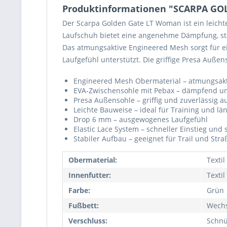
Produktinformationen "SCARPA G
Der Scarpa Golden Gate LT Woman ist ein leichte
Laufschuh bietet eine angenehme Dämpfung, sta
Das atmungsaktive Engineered Mesh sorgt für e
Laufgefühl unterstützt. Die griffige Presa Auße
Engineered Mesh Obermaterial – atmungsakti
EVA-Zwischensohle mit Pebax – dämpfend un
Presa Außensohle – griffig und zuverlässig 
Leichte Bauweise – ideal für Training und lä
Drop 6 mm – ausgewogenes Laufgefühl
Elastic Lace System – schneller Einstieg und s
Stabiler Aufbau – geeignet für Trail und Stra
Obermaterial:
Textil
Innenfutter:
Textil
Farbe:
Grün
Fußbett:
Wechs
Verschluss:
Schnü