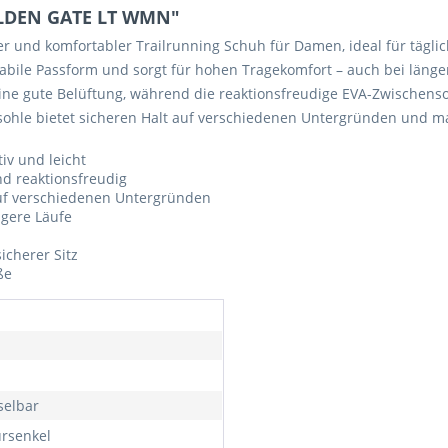
OLDEN GATE LT WMN"
r und komfortabler Trailrunning Schuh für Damen, ideal für täglich
bile Passform und sorgt für hohen Tragekomfort – auch bei länge
ine gute Belüftung, während die reaktionsfreudige EVA-Zwischenso
nsohle bietet sicheren Halt auf verschiedenen Untergründen und ma
v und leicht
d reaktionsfreudig
auf verschiedenen Untergründen
ngere Läufe
icherer Sitz
ße
elbar
rsenkel