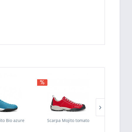
ito Bio azure
Scarpa Mojito tomato
LA SPORTI