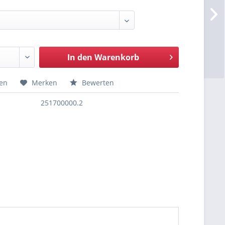
In den
Warenkorb
hen
Merken
Bewerten
251700000.2