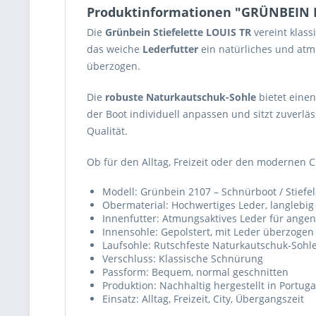
Produktinformationen "GRÜNBEIN 
Die
Grünbein Stiefelette LOUIS TR
vereint klas
das weiche
Lederfutter
ein natürliches und atmu
überzogen.
Die
robuste Naturkautschuk-Sohle
bietet einen
der Boot individuell anpassen und sitzt zuverlä
Qualität.
Ob für den Alltag, Freizeit oder den modernen Cit
Modell: Grünbein 2107 – Schnürboot / Stiefel
Obermaterial: Hochwertiges Leder, langlebig
Innenfutter: Atmungsaktives Leder für ang
Innensohle: Gepolstert, mit Leder überzogen
Laufsohle: Rutschfeste Naturkautschuk-Sohl
Verschluss: Klassische Schnürung
Passform: Bequem, normal geschnitten
Produktion: Nachhaltig hergestellt in Portuga
Einsatz: Alltag, Freizeit, City, Übergangszeit