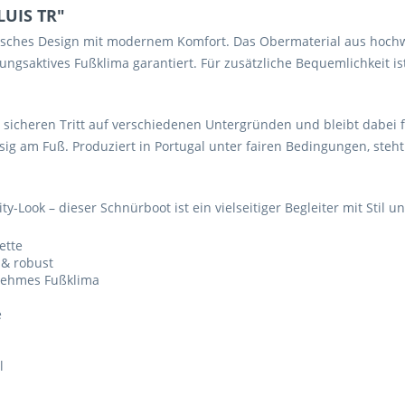
LUIS TR"
sisches Design mit modernem Komfort. Das Obermaterial aus hochw
ngsaktives Fußklima garantiert. Für zusätzliche Bequemlichkeit is
 sicheren Tritt auf verschiedenen Untergründen und bleibt dabei fl
ssig am Fuß. Produziert in Portugal unter fairen Bedingungen, steh
y-Look – dieser Schnürboot ist ein vielseitiger Begleiter mit Stil 
ette
 & robust
enehmes Fußklima
e
l